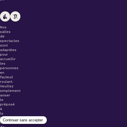
Nos
salles
de
spectacles
sont
adaptées
pour
accueillir
les
personnes
en
fauteuil
roulant.
Veuillez
simplement
aviser
le
préposé
à
la
billetterie
lors
de