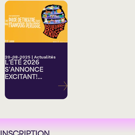
20-08-2025
|
Actualités
L’ÉTÉ 2026
S’ANNONCE
EXCITANT!...
INSCRIPTION