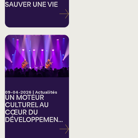
SAUVER UNE VIE
09-04-2026
|
Actualités
UN MOTEUR
CULTUREL AU
CŒUR DU
DÉVELOPPEMEN...