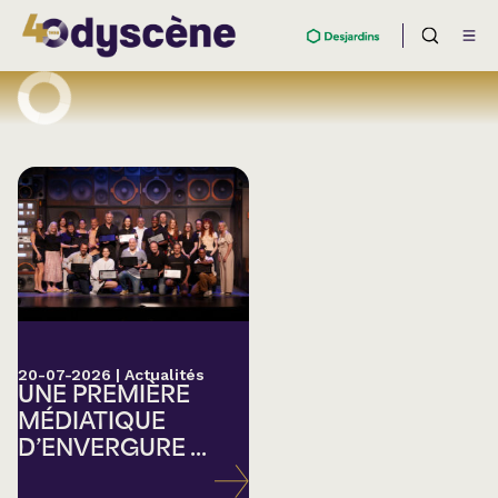
20-07-2026
|
Actualités
UNE PREMIÈRE
MÉDIATIQUE
D’ENVERGURE ...