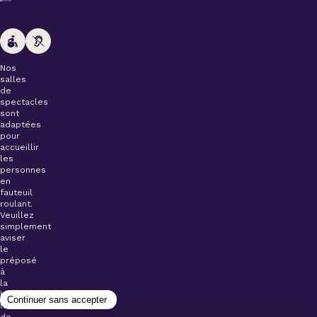
Nos
salles
de
spectacles
sont
adaptées
pour
accueillir
les
personnes
en
fauteuil
roulant.
Veuillez
simplement
aviser
le
préposé
à
la
billetterie
lors
de