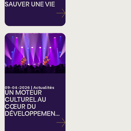
SAUVER UNE VIE
09-04-2026
|
Actualités
UN MOTEUR
CULTUREL AU
CŒUR DU
DÉVELOPPEMEN...