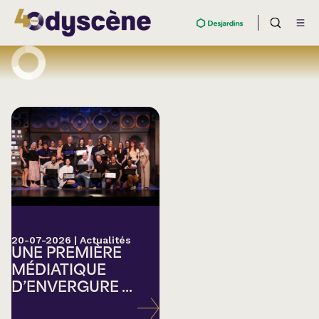
20-07-2026
|
Actualités
UNE PREMIÈRE
MÉDIATIQUE
D’ENVERGURE ...