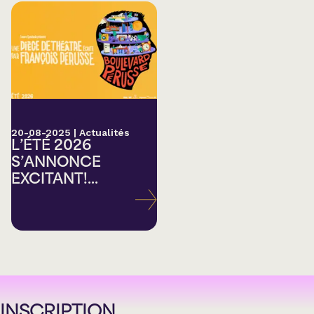
20-08-2025
|
Actualités
L’ÉTÉ 2026
S’ANNONCE
EXCITANT!...
INSCRIPTION