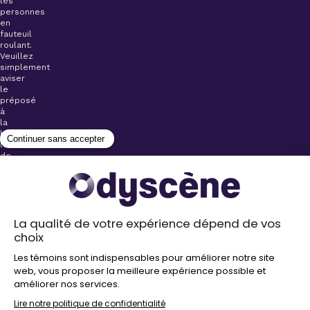
les
personnes
en
fauteuil
roulant.
Veuillez
simplement
aviser
le
préposé
à
la
billetterie
lors
de
l’achat
de
votre
billet.
Stationnements
gratuits à
proximité de
nos salles
Politique de
confidentialité