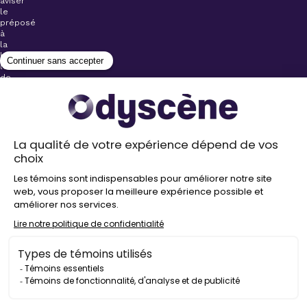
aviser
le
préposé
à
la
billetterie
lors
de
l’achat
de
votre
billet.
Stationnements
gratuits à
proximité de
nos salles
Politique de
confidentialité
Droit
d’auteur
©
2026
Odyscène