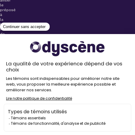
aviser
le
préposé
à
la
billetterie
lors
de
l’achat
de
votre
billet.
Stationnements
gratuits à
proximité de
nos salles
Politique de
confidentialité
Droit
d’auteur
©
2026
Odyscène