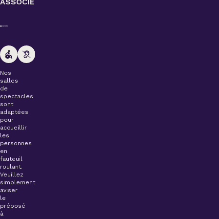
ASSOCIÉ
Nos
salles
de
spectacles
sont
adaptées
pour
accueillir
les
personnes
en
fauteuil
roulant.
Veuillez
simplement
aviser
le
préposé
à