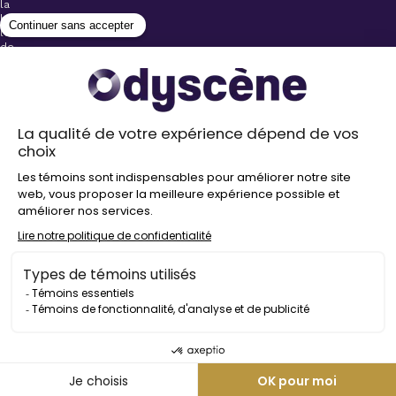
la
billetterie
lors
de
l’achat
de
votre
billet.
Stationnements
gratuits à
proximité de
nos salles
Politique de
confidentialité
Droit
d’auteur
©
2026
Odyscène
Tous
droits
réservés