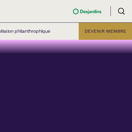
Mission philanthrophique
DEVENIR MEMBRE
ÉLECTION PAR
ALLE
âtre Lionel-Groulx
aret BMO Sainte-Thérèse