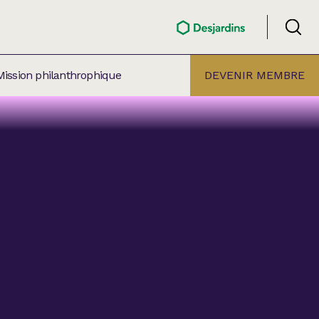
Mission philanthrophique
DEVENIR MEMBRE
ÉLECTION PAR
ALLE
âtre Lionel-Groulx
aret BMO Sainte-Thérèse