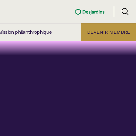
Mission philanthrophique
DEVENIR MEMBRE
ÉLECTION PAR
ALLE
âtre Lionel-Groulx
aret BMO Sainte-Thérèse