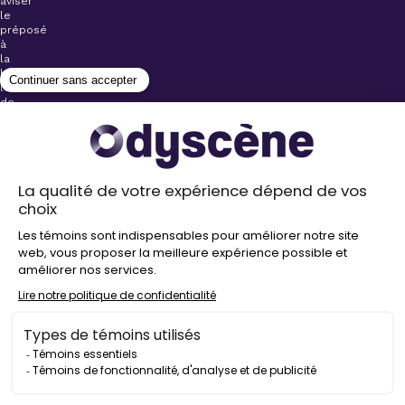
aviser
le
préposé
à
la
billetterie
lors
de
l’achat
de
votre
billet.
Stationnements
gratuits à
proximité de
nos salles
Politique de
confidentialité
Droit
d’auteur
©
2026
Odyscène