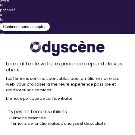
aviser
le
préposé
à
la
billetterie
lors
de
l’achat
de
votre
billet.
Stationnements
gratuits à
proximité de
nos salles
Politique de
confidentialité
Droit
d’auteur
©
2026
Odyscène