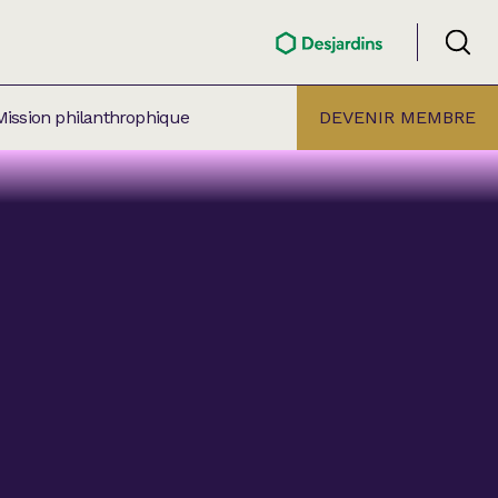
Mission philanthrophique
DEVENIR MEMBRE
ÉLECTION PAR
ALLE
âtre Lionel-Groulx
aret BMO Sainte-Thérèse