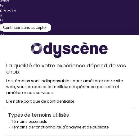
aviser
le
préposé
à
la
billetterie
lors
de
l’achat
de
votre
billet.
Stationnements
gratuits à
proximité de
nos salles
Politique de
confidentialité
Droit
d’auteur
©
2026
Odyscène