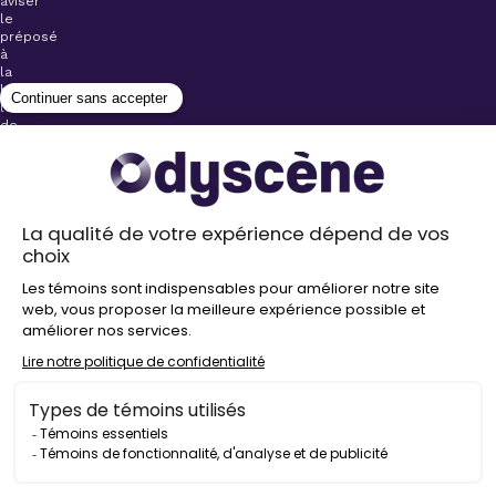
aviser
le
préposé
à
la
billetterie
lors
de
l’achat
de
votre
billet.
Stationnements
gratuits à
proximité de
nos salles
Politique de
confidentialité
Droit
d’auteur
©
2026
Odyscène