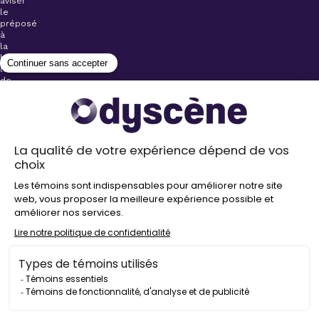
aviser
le
préposé
à
la
billetterie
lors
de
l’achat
de
votre
billet.
Stationnements
gratuits à
proximité de
nos salles
Politique de
confidentialité
Droit
d’auteur
©
2026
Odyscène