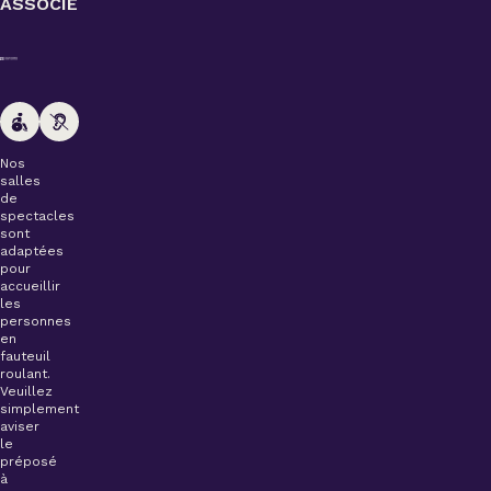
ASSOCIÉ
Nos
salles
de
spectacles
sont
adaptées
pour
accueillir
les
personnes
en
fauteuil
roulant.
Veuillez
simplement
aviser
le
préposé
à