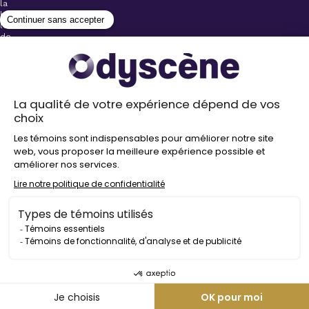
la
billetterie
lors
de
l’achat
de
votre
billet.
Stationnements
gratuits à
proximité de
nos salles
Politique de
confidentialité
Droit
d’auteur
©
2026
Odyscène
Tous
droits
réservés