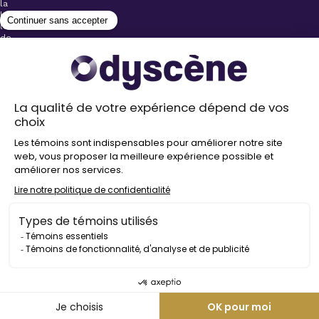
la
billetterie
lors
de
l’achat
de
votre
billet.
Stationnements
gratuits à
proximité de
nos salles
Politique de
confidentialité
Droit
d’auteur
©
2026
Odyscène
Tous
droits
réservés