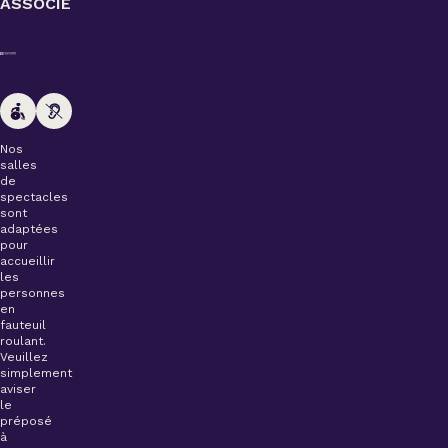
ASSOCIÉ
Nos
salles
de
spectacles
sont
adaptées
pour
accueillir
les
personnes
en
fauteuil
roulant.
Veuillez
simplement
aviser
le
préposé
à