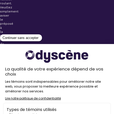
roulant.
Veuillez
simplement
aviser
le
préposé
à
la
billetterie
lors
de
l’achat
de
votre
billet.
Stationnements
gratuits à
proximité de
nos salles
Politique de
confidentialité
Droit
d’auteur