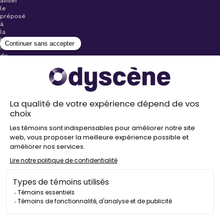
aviser
le
préposé
à
la
billetterie
lors
de
l’achat
de
votre
billet.
Stationnements
gratuits à
proximité de
nos salles
Politique de
confidentialité
Droit
d’auteur
©
2026
Odyscène