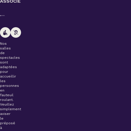
ASSOCIÉ
Nos
salles
de
spectacles
sont
adaptées
pour
accueillir
les
personnes
en
fauteuil
roulant.
Veuillez
simplement
aviser
le
préposé
à