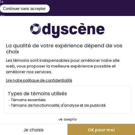
la
billetterie
lors
de
l’achat
de
votre
billet.
Stationnements
gratuits à
proximité de
nos salles
Politique de
confidentialité
Droit
d’auteur
©
2026
Odyscène
Tous
droits
réservés