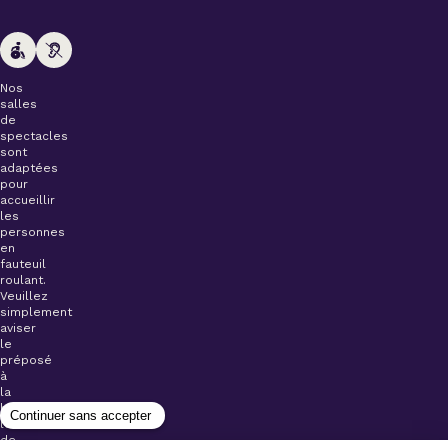
Nos
salles
de
spectacles
sont
adaptées
pour
accueillir
les
personnes
en
fauteuil
roulant.
Veuillez
simplement
aviser
le
préposé
à
la
billetterie
lors
de