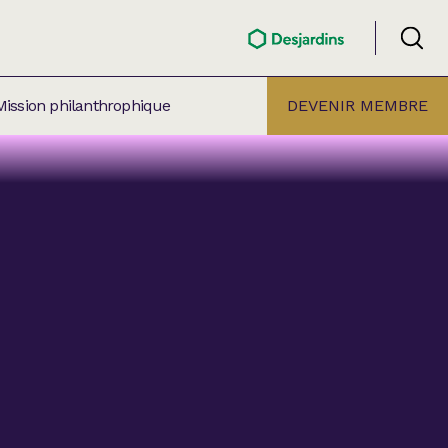
Mission philanthrophique
DEVENIR MEMBRE
ÉLECTION PAR
ALLE
âtre Lionel-Groulx
aret BMO Sainte-Thérèse