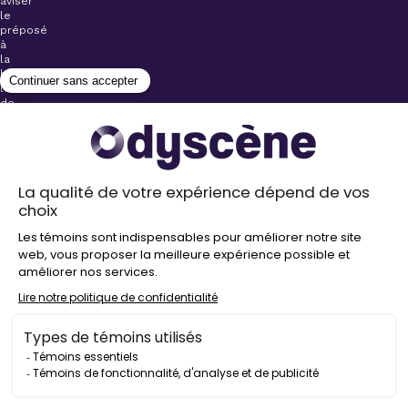
aviser
le
préposé
à
la
billetterie
lors
de
l’achat
de
votre
billet.
Stationnements
gratuits à
proximité de
nos salles
Politique de
confidentialité
Droit
d’auteur
©
2026
Odyscène