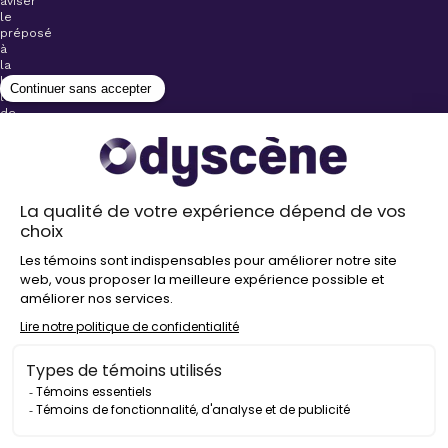
aviser
le
préposé
à
la
billetterie
lors
de
l’achat
de
votre
billet.
Stationnements
gratuits à
proximité de
nos salles
Politique de
confidentialité
Droit
d’auteur
©
2026
Odyscène