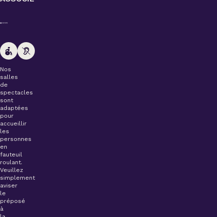
Nos
salles
de
spectacles
sont
adaptées
pour
accueillir
les
personnes
en
fauteuil
roulant.
Veuillez
simplement
aviser
le
préposé
à
la