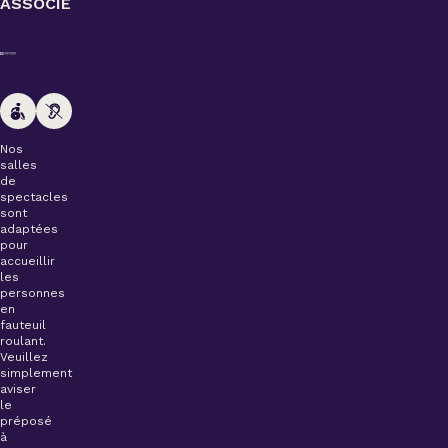
ASSOCIÉ
Nos
salles
de
spectacles
sont
adaptées
pour
accueillir
les
personnes
en
fauteuil
roulant.
Veuillez
simplement
aviser
le
préposé
à