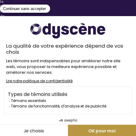
la
billetterie
lors
de
l’achat
de
votre
billet.
Stationnements
gratuits à
proximité de
nos salles
Politique de
confidentialité
Droit
d’auteur
©
2026
Odyscène
Tous
droits
réservés