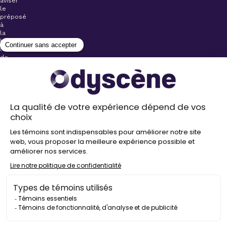
aviser
le
préposé
à
la
billetterie
lors
de
l’achat
de
votre
billet.
Stationnements
gratuits à
proximité de
nos salles
Politique de
confidentialité
Droit
d’auteur
©
2026
Odyscène