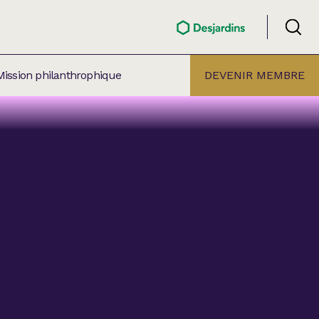
Mission philanthrophique
DEVENIR MEMBRE
ÉLECTION PAR
ALLE
âtre Lionel-Groulx
aret BMO Sainte-Thérèse