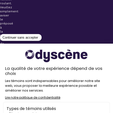
roulant.
Veuillez
simplement
aviser
le
préposé
à
la
billetterie
lors
de
l’achat
de
votre
billet.
Stationnements
gratuits à
proximité de
nos salles
Politique de
confidentialité
Droit
d’auteur