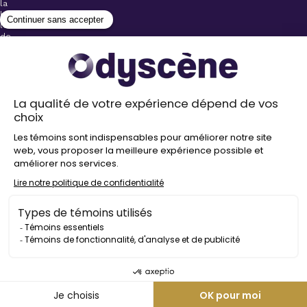
la
billetterie
lors
de
l’achat
de
votre
billet.
Stationnements
gratuits à
proximité de
nos salles
Politique de
confidentialité
Droit
d’auteur
©
2026
Odyscène
Tous
droits
réservés