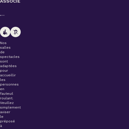
ASSOCIÉ
Nos
salles
de
spectacles
sont
adaptées
pour
accueillir
les
personnes
en
fauteuil
roulant.
Veuillez
simplement
aviser
le
préposé
à