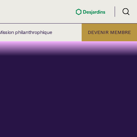
Mission philanthrophique
DEVENIR MEMBRE
ÉLECTION PAR
ALLE
âtre Lionel-Groulx
aret BMO Sainte-Thérèse