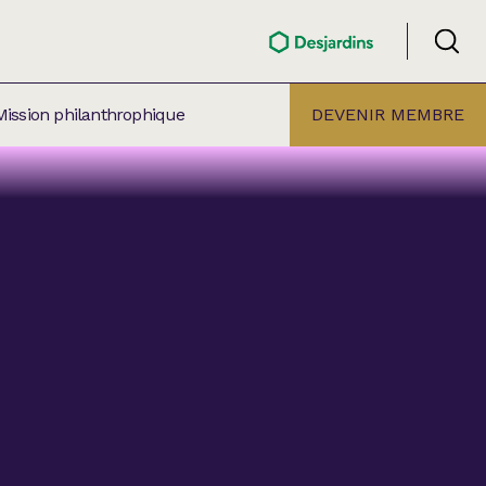
Mission philanthrophique
DEVENIR MEMBRE
ÉLECTION PAR
ALLE
âtre Lionel-Groulx
aret BMO Sainte-Thérèse