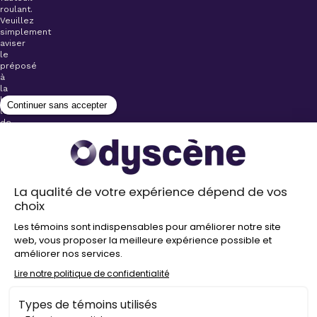
roulant.
Veuillez
simplement
aviser
le
préposé
à
la
billetterie
lors
de
l’achat
de
votre
billet.
Stationnements
gratuits à
proximité de
nos salles
Politique de
confidentialité
Droit
d’auteur