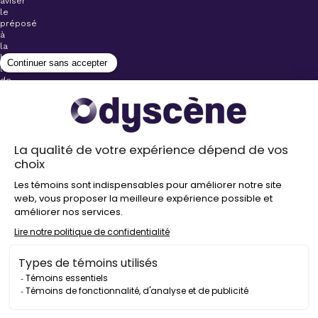
aviser
le
préposé
à
la
billetterie
lors
de
l’achat
de
votre
billet.
Stationnements
gratuits à
proximité de
nos salles
Politique de
confidentialité
Droit
d’auteur
©
2026
Odyscène