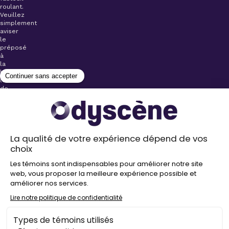
roulant.
Veuillez
simplement
aviser
le
préposé
à
la
billetterie
lors
de
l’achat
de
votre
billet.
Stationnements
gratuits à
proximité de
nos salles
Politique de
confidentialité
Droit
d’auteur