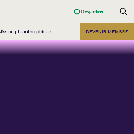
Mission philanthrophique
DEVENIR MEMBRE
ÉLECTION PAR
ALLE
âtre Lionel-Groulx
aret BMO Sainte-Thérèse