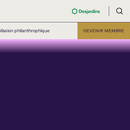
Mission philanthrophique
DEVENIR MEMBRE
ÉLECTION PAR
ALLE
âtre Lionel-Groulx
aret BMO Sainte-Thérèse