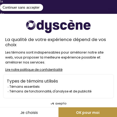
la
billetterie
lors
de
l’achat
de
votre
billet.
Stationnements
gratuits à
proximité de
nos salles
Politique de
confidentialité
Droit
d’auteur
©
2026
Odyscène
Tous
droits
réservés