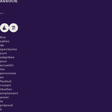
ASSOCIÉ
Nos
salles
de
spectacles
sont
adaptées
pour
accueillir
les
personnes
en
fauteuil
roulant.
Veuillez
simplement
aviser
le
préposé
à