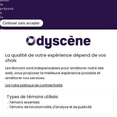
aviser
le
préposé
à
la
billetterie
lors
de
l’achat
de
votre
billet.
Stationnements
gratuits à
proximité de
nos salles
Politique de
confidentialité
Droit
d’auteur
©
2026
Odyscène