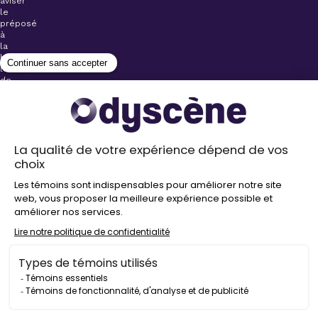
aviser
le
préposé
à
la
billetterie
lors
de
l’achat
de
votre
billet.
Stationnements
gratuits à
proximité de
nos salles
Politique de
confidentialité
Droit
d’auteur
©
2026
Odyscène