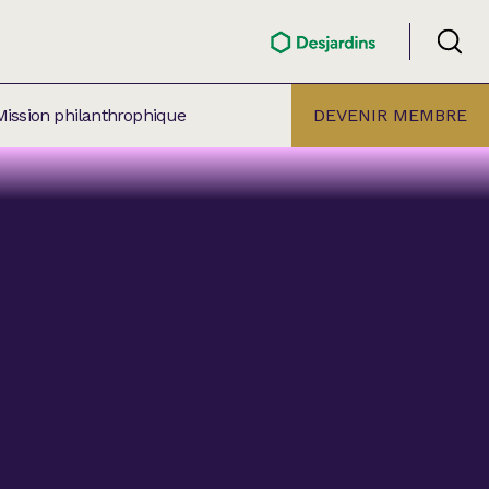
Mission philanthrophique
DEVENIR MEMBRE
ÉLECTION PAR
ALLE
âtre Lionel-Groulx
aret BMO Sainte-Thérèse