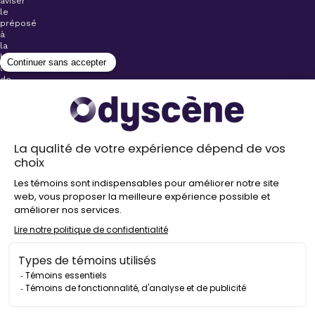
aviser
le
préposé
à
la
billetterie
lors
de
l’achat
de
votre
billet.
Stationnements
gratuits à
proximité de
nos salles
Politique de
confidentialité
Droit
d’auteur
©
2026
Odyscène