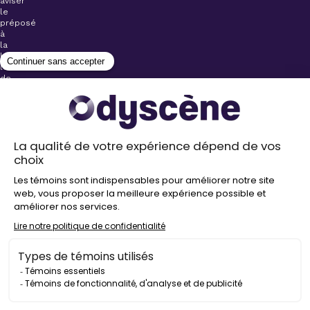
aviser
le
préposé
à
la
billetterie
lors
de
l’achat
de
votre
billet.
Stationnements
gratuits à
proximité de
nos salles
Politique de
confidentialité
Droit
d’auteur
©
2026
Odyscène