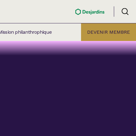
Mission philanthrophique
DEVENIR MEMBRE
ÉLECTION PAR
ALLE
âtre Lionel-Groulx
aret BMO Sainte-Thérèse