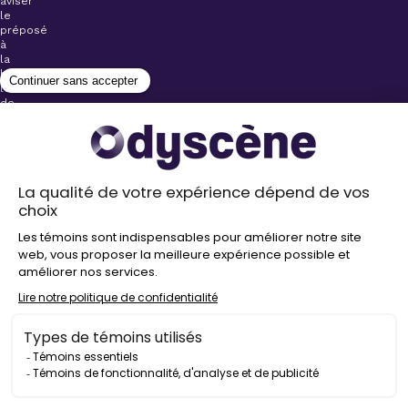
aviser
le
préposé
à
la
billetterie
lors
de
l’achat
de
votre
billet.
Stationnements
gratuits à
proximité de
nos salles
Politique de
confidentialité
Droit
d’auteur
©
2026
Odyscène