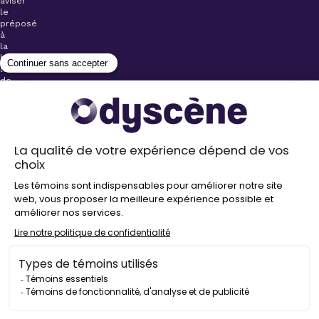
aviser
le
préposé
à
la
billetterie
lors
de
l’achat
de
votre
billet.
Stationnements
gratuits à
proximité de
nos salles
Politique de
confidentialité
Droit
d’auteur
©
2026
Odyscène