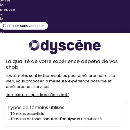
aviser
le
préposé
à
la
billetterie
lors
de
l’achat
de
votre
billet.
Stationnements
gratuits à
proximité de
nos salles
Politique de
confidentialité
Droit
d’auteur
©
2026
Odyscène