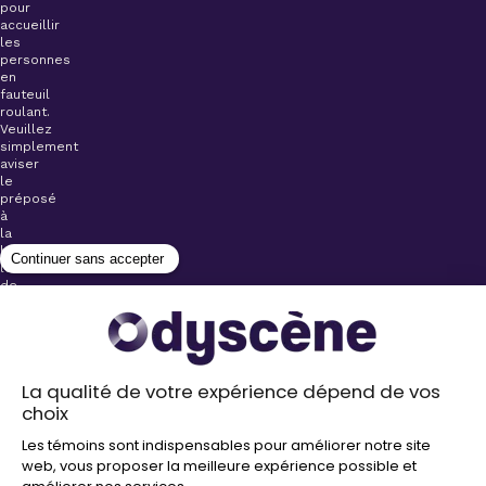
pour
accueillir
les
personnes
en
fauteuil
roulant.
Veuillez
simplement
aviser
le
préposé
à
la
billetterie
lors
de
l’achat
de
votre
billet.
Stationnements
gratuits à
proximité de
nos salles