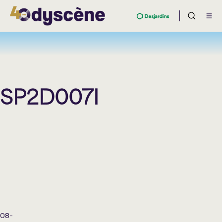
SP2D007I
08-