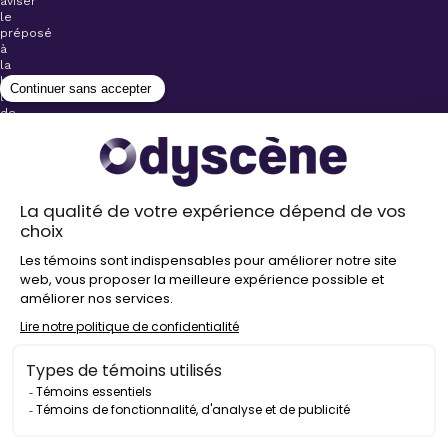
aviser
le
préposé
à
la
billetterie
lors
de
l’achat
de
votre
billet.
Stationnements
gratuits à
proximité de
nos salles
Politique de
confidentialité
Droit
d’auteur
©
2026
Odyscène