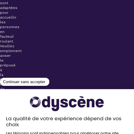
sont
adaptées
pour
accueillir
les
personnes
en
fauteuil
roulant.
Veuillez
simplement
aviser
le
préposé
à
la
billetterie
lors
de
l’achat
de
votre
billet.
Stationnements
gratuits à